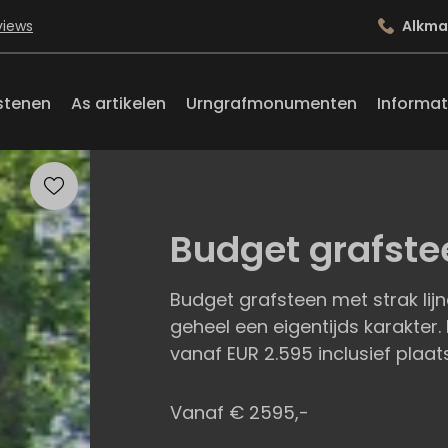
views
Alkma
stenen
As artikelen
Urngrafmonumenten
Informat
Budget grafste
Budget grafsteen met strak li
geheel een eigentijds karakter. 
vanaf EUR 2.595 inclusief plaat
Vanaf € 2595,-