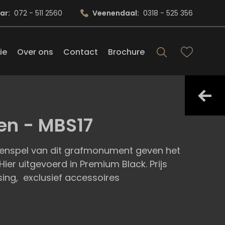
ar:
072 - 511 2560
Veenendaal:
0318 - 525 356
ie
Over ons
Contact
Brochure
en - MBS17
jnenspel van dit grafmonument geven het
Hier uitgevoerd in Premium Black. Prijs
sing, exclusief accessoires