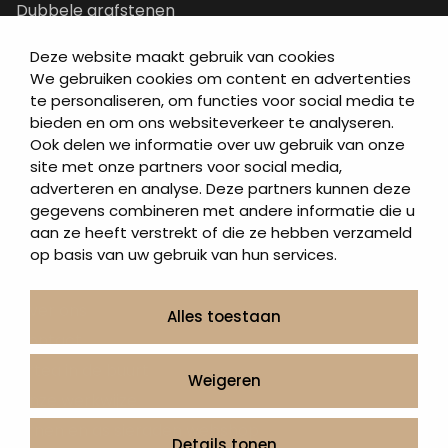
Dubbele grafstenen
Korte grafstenen
Deze website maakt gebruik van cookies
Letterplaten
We gebruiken cookies om content en advertenties
Grafzerken kopen
te personaliseren, om functies voor social media te
bieden en om ons websiteverkeer te analyseren.
Ook delen we informatie over uw gebruik van onze
Direct naar
site met onze partners voor social media,
adverteren en analyse. Deze partners kunnen deze
Grafstenen
gegevens combineren met andere informatie die u
As artikelen
aan ze heeft verstrekt of die ze hebben verzameld
Urngrafmonumenten
op basis van uw gebruik van hun services.
Informatie
Over ons
Alles toestaan
Contact
Artea in de buurt
Weigeren
Onze werkwijze
Urnen en as sieraden webshop
Details tonen