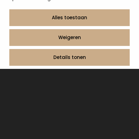
Informatie
Over ons
Alles toestaan
Contact
Artea in de buurt
Weigeren
Onze werkwijze
Urnen en as sieraden webshop
Details tonen
Volg ons op:
© 2026 Artea Grafmonumenten
Privacy Policy
Algemene voorwaarden, service en garantie