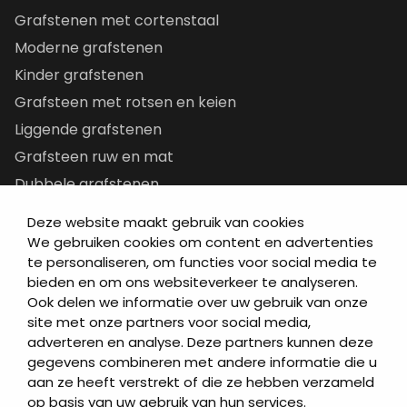
Grafstenen met cortenstaal
Moderne grafstenen
Kinder grafstenen
Grafsteen met rotsen en keien
Liggende grafstenen
Grafsteen ruw en mat
Dubbele grafstenen
Korte grafstenen
Deze website maakt gebruik van cookies
Letterplaten
We gebruiken cookies om content en advertenties
te personaliseren, om functies voor social media te
Grafzerken kopen
bieden en om ons websiteverkeer te analyseren.
Ook delen we informatie over uw gebruik van onze
Direct naar
site met onze partners voor social media,
adverteren en analyse. Deze partners kunnen deze
Grafstenen
gegevens combineren met andere informatie die u
As artikelen
aan ze heeft verstrekt of die ze hebben verzameld
Urngrafmonumenten
op basis van uw gebruik van hun services.