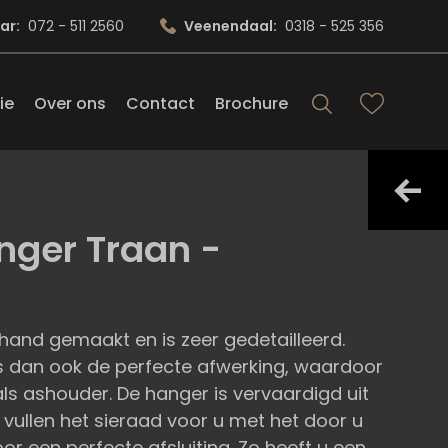
ar:
072 - 511 2560
Veenendaal:
0318 - 525 356
ie
Over ons
Contact
Brochure
nger Traan -
hand gemaakt en is zeer gedetailleerd.
s dan ook de perfecte afwerking, waardoor
als ashouder. De hanger is vervaardigd uit
j vullen het sieraad voor u met het door u
 een perfecte afsluiting. Zo heeft u een