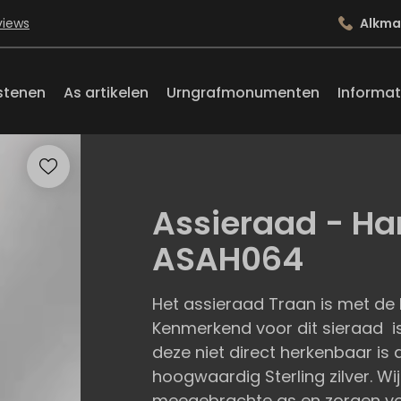
views
Alkma
stenen
As artikelen
Urngrafmonumenten
Informat
Assieraad - Ha
ASAH064
Het assieraad Traan is met de 
Kenmerkend voor dit sieraad i
deze niet direct herkenbaar is 
hoogwaardig Sterling zilver. Wi
meegebrachte as en zorgen voor