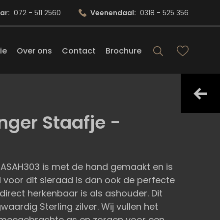
ar:
072 - 511 2560
Veenendaal:
0318 - 525 356
ie
Over ons
Contact
Brochure
nger Staafje -
 ASAH303 is met de hand gemaakt en is
 voor dit sieraad is dan ook de perfecte
irect herkenbaar is als ashouder. Dit
aardig Sterling zilver. Wij vullen het
 meegebrachte as en zorgen voor een