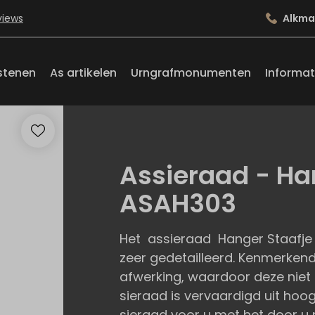
views
Alkma
stenen
As artikelen
Urngrafmonumenten
Informat
Assieraad - Ha
ASAH303
Het assieraad Hanger Staafje
zeer gedetailleerd. Kenmerkend
afwerking, waardoor deze niet d
sieraad is vervaardigd uit hoogw
sieraad voor u met het door u