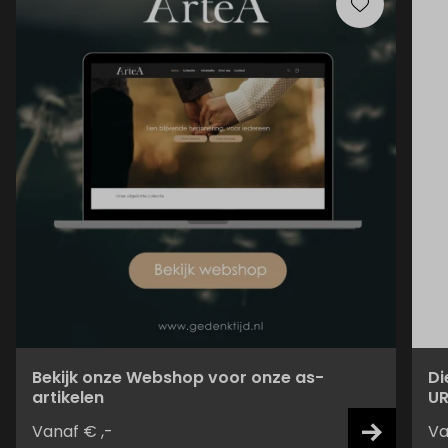
Bekijk onze Webshop voor onze as-
Di
artikelen
UR
Vanaf € ,-
Va