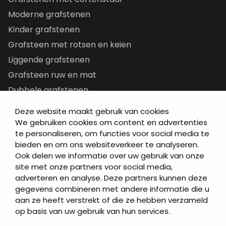
Moderne grafstenen
Kinder grafstenen
Grafsteen met rotsen en keien
Liggende grafstenen
Grafsteen ruw en mat
Dubbele grafstenen
Korte grafstenen
Deze website maakt gebruik van cookies
Letterplaten
We gebruiken cookies om content en advertenties
te personaliseren, om functies voor social media te
Grafzerken kopen
bieden en om ons websiteverkeer te analyseren.
Ook delen we informatie over uw gebruik van onze
Direct naar
site met onze partners voor social media,
adverteren en analyse. Deze partners kunnen deze
Grafstenen
gegevens combineren met andere informatie die u
As artikelen
aan ze heeft verstrekt of die ze hebben verzameld
Urngrafmonumenten
op basis van uw gebruik van hun services.