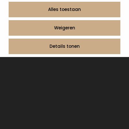
Informatie
Over ons
Alles toestaan
Contact
Artea in de buurt
Weigeren
Onze werkwijze
Urnen en as sieraden webshop
Details tonen
Volg ons op:
© 2026 Artea Grafmonumenten
Privacy Policy
Algemene voorwaarden, service en garantie
Cookie Declaration