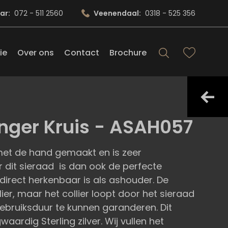
ar:
072 - 511 2560
Veenendaal:
0318 - 525 356
ie
Over ons
Contact
Brochure
nger Kruis - ASAH057
met de hand gemaakt en is zeer
 dit sieraad is dan ook de perfecte
direct herkenbaar is als ashouder. De
lier, maar het collier loopt door het sieraad
ebruiksduur te kunnen garanderen. Dit
aardig Sterling zilver. Wij vullen het