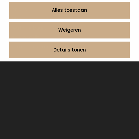
Informatie
Over ons
Alles toestaan
Contact
Artea in de buurt
Weigeren
Onze werkwijze
Urnen en as sieraden webshop
Details tonen
Volg ons op:
© 2026 Artea Grafmonumenten
Privacy Policy
Algemene voorwaarden, service en garantie
Cookie Declaration