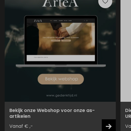
Bekijk onze Webshop voor onze as-
Di
artikelen
UR
Vanaf € ,-
Va