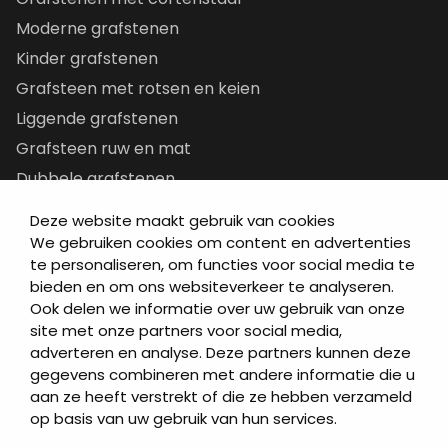
Moderne grafstenen
Kinder grafstenen
Grafsteen met rotsen en keien
Liggende grafstenen
Grafsteen ruw en mat
Dubbele grafstenen
Korte grafstenen
Deze website maakt gebruik van cookies
Letterplaten
We gebruiken cookies om content en advertenties
te personaliseren, om functies voor social media te
Grafzerken kopen
bieden en om ons websiteverkeer te analyseren.
Ook delen we informatie over uw gebruik van onze
Direct naar
site met onze partners voor social media,
adverteren en analyse. Deze partners kunnen deze
Grafstenen
gegevens combineren met andere informatie die u
As artikelen
aan ze heeft verstrekt of die ze hebben verzameld
Urngrafmonumenten
op basis van uw gebruik van hun services.