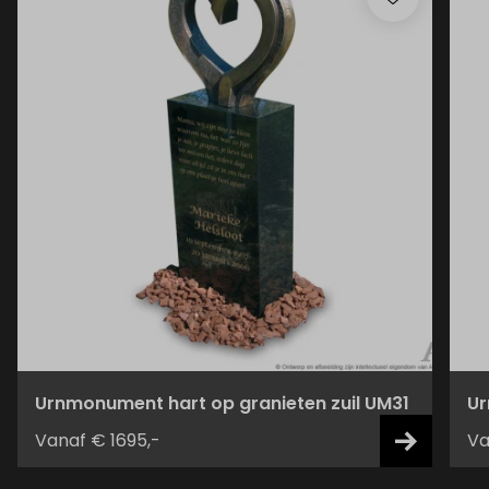
Urnmonument hart op granieten zuil UM31
Ur
Vanaf € 1695,-
Va