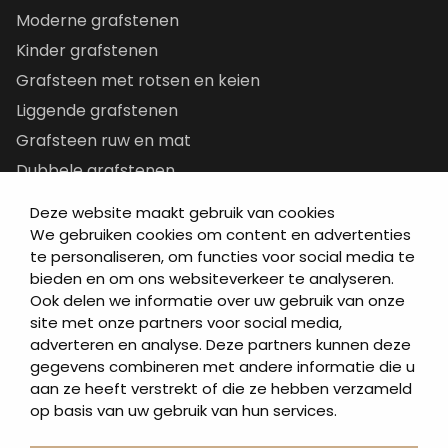
Moderne grafstenen
Kinder grafstenen
Grafsteen met rotsen en keien
Liggende grafstenen
Grafsteen ruw en mat
Dubbele grafstenen
Korte grafstenen
Deze website maakt gebruik van cookies
Letterplaten
We gebruiken cookies om content en advertenties
te personaliseren, om functies voor social media te
Grafzerken kopen
bieden en om ons websiteverkeer te analyseren.
Ook delen we informatie over uw gebruik van onze
Direct naar
site met onze partners voor social media,
adverteren en analyse. Deze partners kunnen deze
Grafstenen
gegevens combineren met andere informatie die u
As artikelen
aan ze heeft verstrekt of die ze hebben verzameld
Urngrafmonumenten
op basis van uw gebruik van hun services.
Informatie