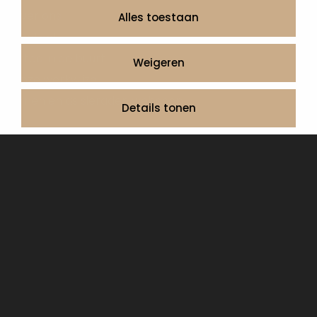
Over ons
Alles toestaan
Contact
Artea in de buurt
Weigeren
Onze werkwijze
Urnen en as sieraden webshop
Details tonen
Volg ons op:
© 2026 Artea Grafmonumenten
Privacy Policy
Algemene voorwaarden, service en garantie
Cookie Declaration