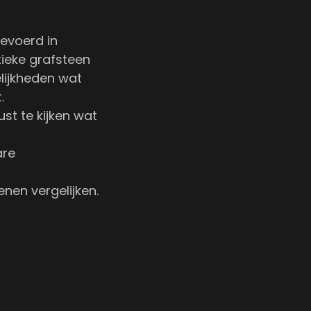
gevoerd in
tieke grafsteen
elijkheden wat
.
ust te kijken wat
are
enen vergelijken.