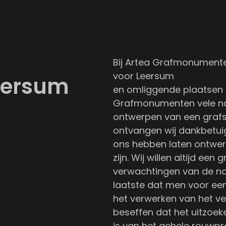
Bij Artea Grafmonumenten
voor Leersum
eersum
en omliggende plaatsen a
Grafmonumenten vele na
ontwerpen van een grafst
ontvangen wij dankbetuig
ons hebben laten ontwerp
zijn. Wij willen altijd e
verwachtingen van de na
laatste dat men voor een
het verwerken van het v
beseffen dat het uitzoe
is van het gehele rouwpr