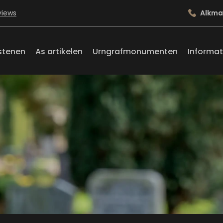
views
Alkma
stenen
As artikelen
Urngrafmonumenten
Informat