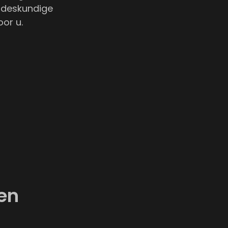
 deskundige
oor u.
een