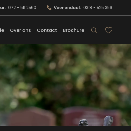
ar:
072 - 511 2560
Veenendaal:
0318 - 525 356
ie
Over ons
Contact
Brochure