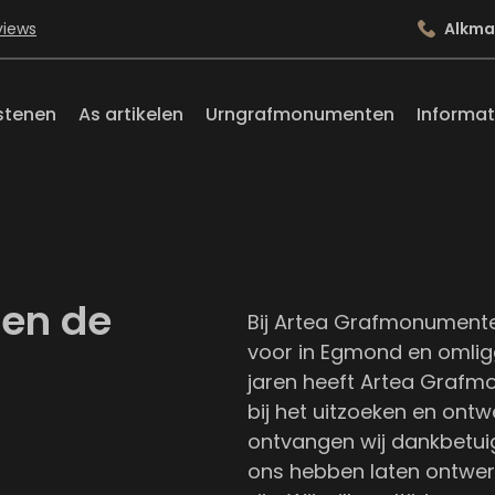
views
Alkma
stenen
As artikelen
Urngrafmonumenten
Informat
en de
Bij Artea Grafmonumenten
voor in Egmond en omligg
jaren heeft Artea Graf
bij het uitzoeken en ont
ontvangen wij dankbetuig
ons hebben laten ontwerp