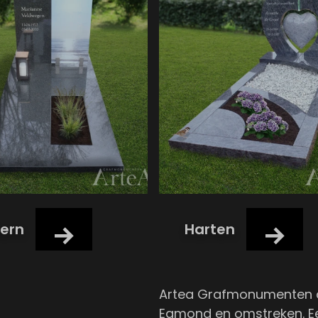
ern
Harten
Artea Grafmonumenten ad
Egmond en omstreken. Ee