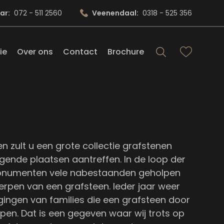
ar:
072 - 511 2560
Veenendaal:
0318 - 525 356
ie
Over ons
Contact
Brochure
 zult u een grote collectie grafstenen
ende plaatsen aantreffen. In de loop der
monumenten vele nabestaanden geholpen
werpen van een grafsteen. Ieder jaar weer
ingen van families die een grafsteen door
en. Dat is een gegeven waar wij trots op