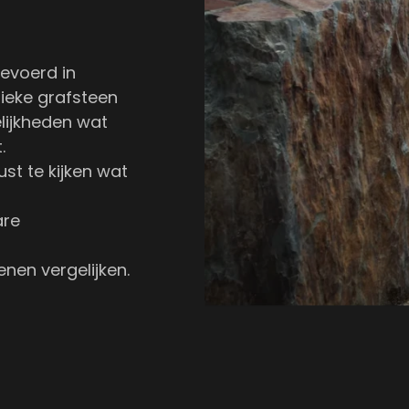
gevoerd in
tieke grafsteen
elijkheden wat
.
ust te kijken wat
are
enen vergelijken.