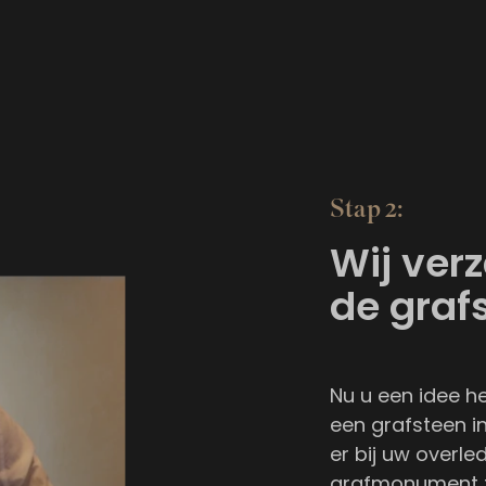
Stap 2:
Wij ver
de graf
Nu u een idee h
een grafsteen i
er bij uw overle
grafmonument z