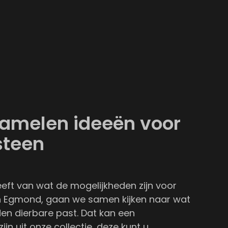
zamelen ideeën voor
steen
eeft van wat de mogelijkheden zijn voor
n Egmond, gaan we samen kijken naar wat
den dierbare past. Dat kan een
ijn uit
onze collectie
, deze kunt u