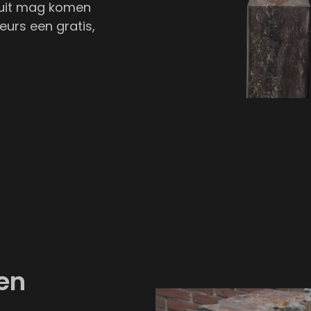
ruit mag komen
urs een gratis,
een