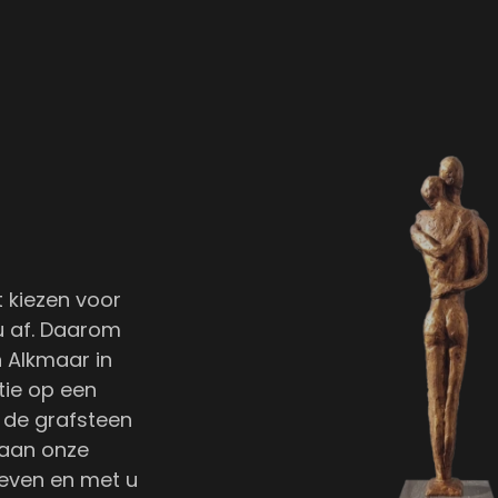
 kiezen voor
u af. Daarom
 Alkmaar in
tie op een
n de grafsteen
 aan onze
geven en met u