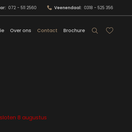
ar:
072 - 511 2560
Veenendaal:
0318 - 525 356
ie
Over ons
Contact
Brochure
sloten 8 augustus