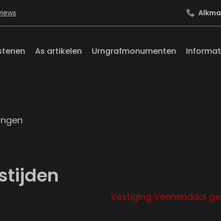
views
Alkma
stenen
As artikelen
Urngrafmonumenten
Informat
ingen
tijden
Vestiging Veenendaal ge