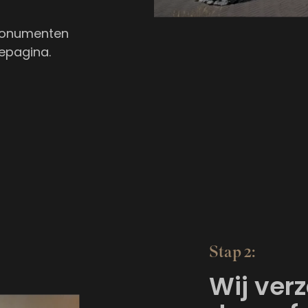
fmonumenten
iepagina
.
Stap 2:
Wij ver