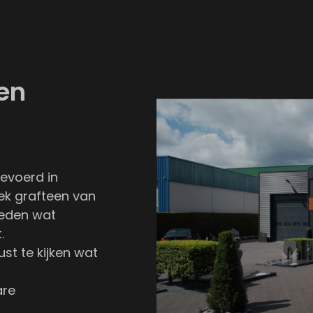
een
gevoerd in
iek grafteen van
kheden wat
.
ust te kijken wat
are