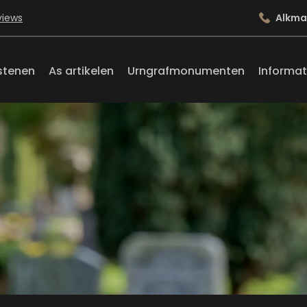
views
Alkma
stenen
As artikelen
Urngrafmonumenten
Informat