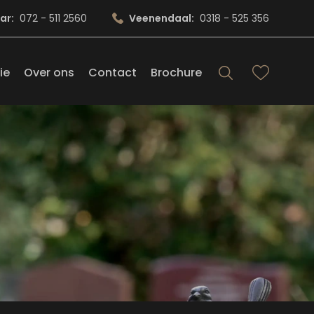
ar:
072 - 511 2560
Veenendaal:
0318 - 525 356
ie
Over ons
Contact
Brochure