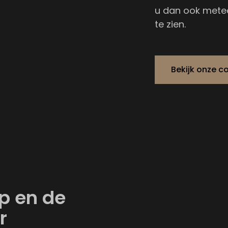
u dan ook metee
te zien.
Bekijk onze co
rp en de
r