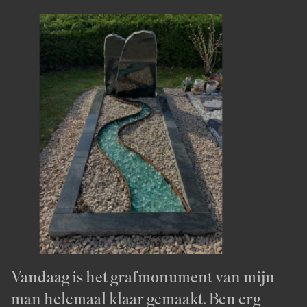
We zijn erg tevreden over de grafsteen en
Op 10 september werd de grafsteen voor
Bij deze wil ik, namens de familie, jou nog
Bedankt voor het snelle plaatsen van de
Op 15 februari heeft u het grafmonument
Allereerst wil ik u vertellen dat we heel blij
Hierbij wil ik u , ook namen mijn dochters,
Ik heb enige tijd gewacht met een reactie
Hi! Ik ben heel erg blij met de grafsteen
Ik ben super blij met het eindresultaat.
Wij als familie willen jullie hartelijk
Wij willen Artea hartelijk danken voor de
Bedankt voor de foto’s. Mijn broer is al bij
Heel erg bedankt ook namens de familie
Langs deze weg mijn/onze reactie op het
Zeer tevreden over het eindresultaat,
Ik ben intussen op de begraafplaats
U en uw medewerkers gaan respectvol en
Mede namens onze kinderen wil ik u
Uitstekende dienstverlening van eerste
Van begin tot eind voelde ik mij begrepen
Zeer goede ervaring. Veel aandacht en tijd
Wij zijn gisteren bij de grafsteen gaan
Hartelijk dank. We vinden het prachtig
Goedenavond, Wij hebben het monument
de manier waarop invulling is gegeven
mijn echtgenote geplaatst. Mijn kinderen
U heeft er iets moois van gemaakt,
bedanken voor het plaatsen van de
steen. Het is erg mooi geworden. Ook
voor mijn echtgenoot geplaatst op de R.K.
zijn met de steen. Het is precies, zo niet
hartelijk danken voor het plaatsen van het
op het door u geplaatste grafmonument
heel erg bedankt!
Een waardig afscheid
bedanken voor het maken en plaatsen van
prettige samenwerking. We kwamen
het graf geweest en heeft er
voor het door jullie deskundig plaatsen
grafmonument van mijn moeder.
precies wat we er van verwacht hadden,
geweest. Het ziet er mooi uit, precies zoals
op gepaste wijze om met de klant. Langs
bedanken voor het fraaie grafmonument,
kennismaking tot en met plaatsen van het
en dat gaf mij rust.
werd er gegeven. Het was fijn om mee te
kijken. Wat is hij mooi geworden! En wat
geworden!
gezien en dat ziet er allemaal hartstikke
aan de totstandkoming ervan en de
en ikzelf zijn zeer tevreden over het
hartelijk dank.
grafsteen van mijn moeder. Het was erg
bedankt voor het terugplaatsen van de
Begraafplaats te Achterveld. Wij hebben
mooier, als we in gedachten hadden.
grafmonument voor de kerst. Mijn
voor mijn vrouw, omdat ik de meningen
het grafmonument in Opheusden. Het is
binnen en wisten echt niet wat we wilden.
zonnebloemen bijgelegd. Een erg mooi
van het grafmonument van onze moeder.
Onbeschrijflijk mooi!!
contact ook zeer fijn, Artea is zeker een
we het wensten. Dank
deze weg wil ik u bedanken, voor het mee
u heeft het netjes in orde gemaakt. Wilt u
grafmonument. Wij zijn bijzonder
kijken via het scherm hoe het
fijn dat het zo snel gelukt is. Heel hartelijk
mooi uit. Bedankt tot dus ver.
plaatsing.
resultaat van uw advisering en
Anoniem
Anoniem
Anoniem
Anoniem
fijn dat dit nog voor de feestdagen is
bloemen en de complimenten voor de
gezocht naar een mooi en eenvoudig
dochters hadden hier echt op gehoopt.
wilde afwachten van vrienden en
prachtig geworden! Ik heb nog nooit zo'n
Met hun kundige begeleiding is onze
geheel. Hartelijk dank! Het is geworden
Het is precies en zelfs nog meer dan wat
aanrader
denken, de adviezen, de tijd die u voor mij
vooral uw 2 medewerkers
tevreden over het geplaatste
grafmonument digitaal werd
bedankt.
Anoniem
ondersteuning. Daarvoor bij deze onze
Anoniem
Anoniem
Anoniem
Anoniem
Anoniem
gelukt. Het grafmonument ziet er erg mooi
nette afwerking rondom de steen.
monument en dat is het geworden. Het is
Het ziet er fantastisch uit. Iedereen die het
kennissen. Ik kan u tot mijn genoegen
mooie steen gezien. Nogmaals hartelijk
grafsteen tot stand gekomen.
zoals ik wenste. Mijn vader zou het vast
wij ervan hadden verwacht en vinden het
had en natuurlijk ook voor het maken en
complimenteren voor de fijne en
grafmonument en jullie algehele
samengesteld. Ook het video filmpje was
hartelijke dank aan Artea.
Anoniem
Anoniem
uit, zoals we hadden bedoeld. Ook het graf
goed zo. Bedankt.
tot op dit moment gezien heeft vindt het
mededelen dat de reacties uitermate goed
dank!
helemaal goed hebben gevonden.
allen erg mooi!
plaatsen van het grafmonument van mijn
zorgvuldige wijze waarop zij de gehele
dienstverlening. Hartelijk dank daarvoor!
een extra toevoeging om een reëel beeld te
Anoniem
Anoniem
Anoniem
van mijn vader en broer ziet er weer goed
een prachtig monument.
zijn, iedereen vindt het zeer mooi. Dit
vrouw.
plaatsing hebben verzorgd. Hartelijk dank
krijgen van het grafmonument.
Anoniem
Anoniem
Anoniem
Anoniem
Anoniem
uit, nadat jullie het hebben opgekapt.
danken wij mede aan uw deskundige en
ook aan hen.
Anoniem
Anoniem
Anoniem
Bedankt voor de zeer prettige service.
goede adviezen, waarvoor mede namens
Anoniem
de kinderen, mijn dank.
Vandaag is het grafmonument van mijn
Afgelopen middag ben ik even wezen
Bij Artea Grafmonumenten hadden wij
We zijn net wezen kijken naar het
Dank voor de goede zorg. U hebt met ons
Hallo, Namens mij en mijn familie dank
Vandaag is door jullie de steen op het graf
Het is voor mij een grote troost dat de
Zeer tevreden over het geleverde
We hebben iets afgerond. Er ligt een
Mede namens mijn naaste familie wil ik u
Wat was het moeilijk om een keuze te
Goede ervaring met Artea
Hartelijk dank voor het plaatsen van het
Wij zijn vanavond wezen kijken bij het
Ik wil u bedanken voor de keurige
Hallo, De grafsteen ziet er keurig uit.
Wij zijn vanmiddag bij het graf van mijn
Anoniem
man helemaal klaar gemaakt. Ben erg
kijken naar het graf en ben zeer te spreken
écht het gevoel dat we op het juiste adres
eindresultaat…: Heel stijlvol; het ziet er
meegedacht! We zijn blij met het resultaat!
voor het super vakwerk! We zijn er stil van
van mijn moeder geplaatst. Het ziet er erg
harmonie van ons huisgezin zo mooi in dit
grafmonument voor onze ouders. Artea
mooie gedenksteen het graf van mijn man.
allen heel hartelijk dankzeggen voor de
maken. Ik wist goed wat ik niet wilde, maar
Grafmonumenten; denken goed mee,
grafmonument.Het ziet er goed uit, we zijn
grafmonument van mijn vader. Heel mooi
bezorging en het leggen van het
Helemaal naar wens.
vader wezen kijken, het grafmonument
Anoniem