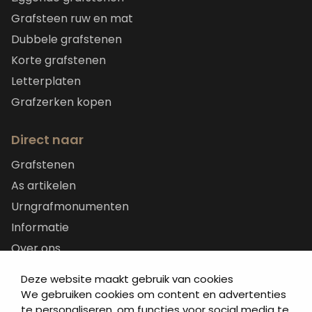
Grafsteen ruw en mat
Dubbele grafstenen
Korte grafstenen
Letterplaten
Grafzerken kopen
Direct naar
Grafstenen
As artikelen
Urngrafmonumenten
Informatie
Over ons
Contact
Deze website maakt gebruik van cookies
Artea in de buurt
We gebruiken cookies om content en advertenties
te personaliseren, om functies voor social media te
Onze werkwijze