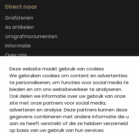
Direct naar
Grafstenen
As artikelen
Urngrafmonumenten
Informatie
Over ons
Contact
Deze website maakt gebruik van cookies
Artea in de buurt
We gebruiken cookies om content en advertenties
te personaliseren, om functies voor social media te
Onze werkwijze
bieden en om ons websiteverkeer te analyseren.
Urnen en as sieraden webshop
Ook delen we informatie over uw gebruik van onze
site met onze partners voor social media,
Volg ons op:
adverteren en analyse. Deze partners kunnen deze
gegevens combineren met andere informatie die u
aan ze heeft verstrekt of die ze hebben verzameld
op basis van uw gebruik van hun services.