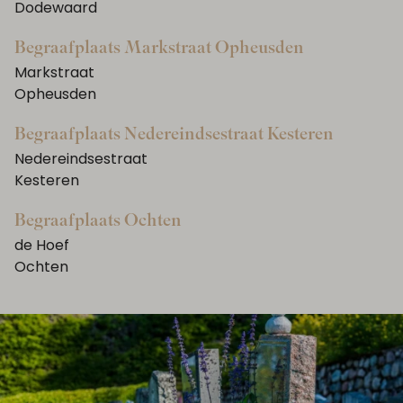
Anoniem
Dodewaard
Begraafplaats Markstraat Opheusden
Markstraat
Opheusden
Begraafplaats Nedereindsestraat Kesteren
Nedereindsestraat
Kesteren
Begraafplaats Ochten
de Hoef
Ochten