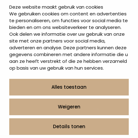
Maarssen en omstreken. Een grafmonument
Deze website maakt gebruik van cookies
uitzoeken is veelomvattend. Iedere gemeente en/of
We gebruiken cookies om content en advertenties
begraafplaats heeft ook nog eens eigen bepalingen
te personaliseren, om functies voor social media te
t.a.v. afmeting en uitvoering. Wij kennen de regels
bieden en om ons websiteverkeer te analyseren.
van de meeste gemeenten en begraafplaatsen in
Ook delen we informatie over uw gebruik van onze
heel Nederland en kunnen daar op anticiperen. Met
site met onze partners voor social media,
die regels in ons achterhoofd komen we samen met
adverteren en analyse. Deze partners kunnen deze
u tot een ontwerp. Dat kan een eenvoudig ontwerp
gegevens combineren met andere informatie die u
zijn, maar ook heel uitgebreid. De eerste afspraak die
aan ze heeft verstrekt of die ze hebben verzameld
op basis van uw gebruik van hun services.
u met ons maakt duurt ongeveer twee uur. Wij
adviseren u dan over de vele mogelijkheden t.a.v.
materiaal en vorm en zetten uw wensen zoveel
Alles toestaan
mogelijk om in een concreet ontwerp.
Weigeren
Details tonen