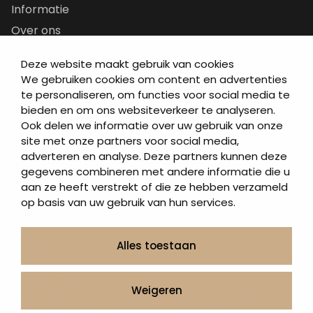
Informatie
Over ons
Contact
Deze website maakt gebruik van cookies
Artea in de buurt
We gebruiken cookies om content en advertenties
Onze werkwijze
te personaliseren, om functies voor social media te
bieden en om ons websiteverkeer te analyseren.
Urnen en as sieraden webshop
Ook delen we informatie over uw gebruik van onze
site met onze partners voor social media,
Volg ons op:
adverteren en analyse. Deze partners kunnen deze
gegevens combineren met andere informatie die u
aan ze heeft verstrekt of die ze hebben verzameld
op basis van uw gebruik van hun services.
Alles toestaan
© 2026 Artea Grafmonumenten
Privacy Policy
Weigeren
Algemene voorwaarden, service en garantie