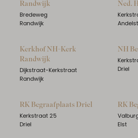
Randwijk
Ned. H
Bredeweg
Kerkstr
Randwijk
Andels
Kerkhof NH-Kerk
NH Beg
Randwijk
Kerkstr
Driel
Dijkstraat-Kerkstraat
Randwijk
RK Begraafplaats Driel
RK Beg
Kerkstraat 25
Valbur
Driel
Elst