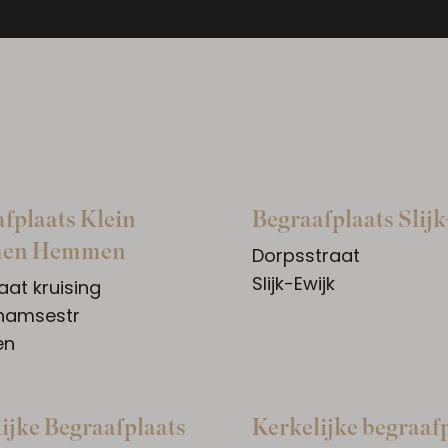
fplaats Klein
Begraafplaats Slij
en Hemmen
Dorpsstraat
Slijk-Ewijk
aat kruising
hamsestr
en
ijke Begraafplaats
Kerkelijke begraaf