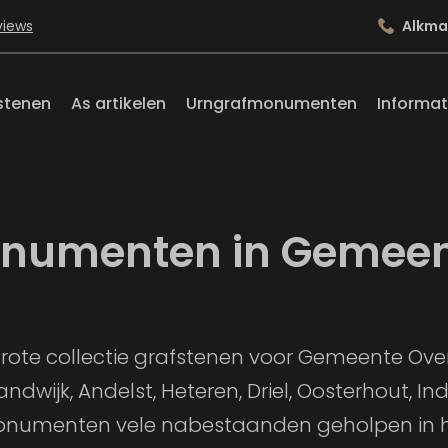
views
Alkma
stenen
As artikelen
Urngrafmonumenten
Informat
onumenten in Gemeen
grote collectie grafstenen voor Gemeente Ov
Randwijk, Andelst, Heteren, Driel, Oosterhout, 
fmonumenten vele nabestaanden geholpen in 