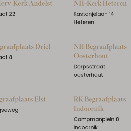
erv. Kerk Andelst
NH-Kerk Heteren
aat 22
Kastanjelaan 14
t
Heteren
raafplaats Driel
NH Begraafplaats
Oosterhout
aat 8
Dorpsstraat
oosterhout
raafplaats Elst
RK Begraafplaats
Indoornik
gseweg
Campmanplein 8
Indoornik