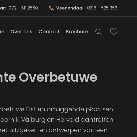
ar:
072 - 511 2560
Veenendaal:
0318 - 525 356
ie
Over ons
Contact
Brochure
te Overbetuwe
erbetuwe Elst en omliggende plaatsen
Indoornik, Valburg en Herveld aantreffen.
het uitzoeken en ontwerpen van een