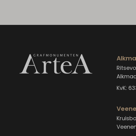
Alkma
Ritsevoo
Alkmaa
KvK: 6
Veene
Kruisb
Veenen