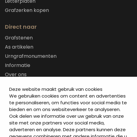
Letterplaten
Grafzerken kopen
Direct naar
Grafstenen
As artikelen
Urngrafmonumenten
Informatie
Over ons
Contact
Deze website maakt gebruik van cookies
Artea in de buurt
We gebruiken cookies om content en advertenties
Onze werkwijze
te personaliseren, om functies voor social media te
bieden en om ons websiteverkeer te analyseren.
Urnen en as sieraden webshop
Ook delen we informatie over uw gebruik van onze
site met onze partners voor social media,
Volg ons op:
adverteren en analyse. Deze partners kunnen deze
gegevens combineren met andere informatie die u