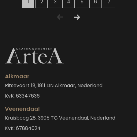
1
2
3
4
5
6
7
Alkmaar
Ritsevoort 18, 1811 DN Alkmaar, Nederland
KvK: 63347636
Veenendaal
Kruisboog 28, 3905 TG Veenendaal, Nederland
KvK: 67884024