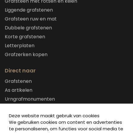
Grafsteen met rotsen en keien
Liggende grafstenen
Grafsteen ruw en mat
Dubbele grafstenen
Korte grafstenen
Letterplaten
Grafzerken kopen
Direct naar
Grafstenen
As artikelen
Urngrafmonumenten
Informatie
Deze website maakt gebruik van cookies
Over ons
We gebruiken cookies om content en advertenties
Contact
te personaliseren, om functies voor social media te