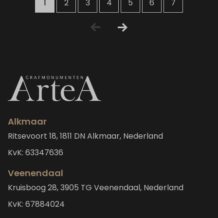
1
2
3
4
5
6
7
Alkmaar
Ritsevoort 18, 1811 DN Alkmaar, Nederland
KvK: 63347636
Veenendaal
Kruisboog 28, 3905 TG Veenendaal, Nederland
KvK: 67884024