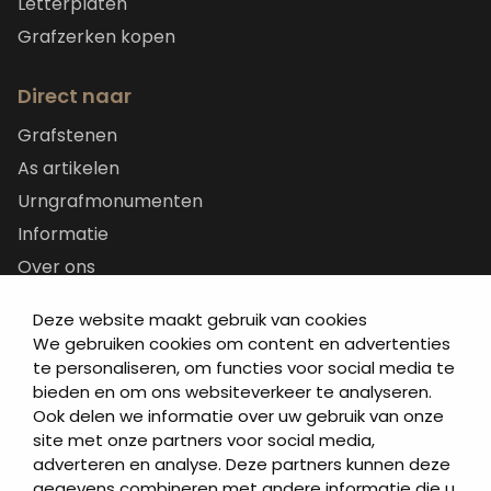
Letterplaten
Grafzerken kopen
Direct naar
Grafstenen
As artikelen
Urngrafmonumenten
Informatie
Over ons
Contact
Deze website maakt gebruik van cookies
Artea in de buurt
We gebruiken cookies om content en advertenties
Onze werkwijze
te personaliseren, om functies voor social media te
bieden en om ons websiteverkeer te analyseren.
Urnen en as sieraden webshop
Ook delen we informatie over uw gebruik van onze
site met onze partners voor social media,
Volg ons op:
adverteren en analyse. Deze partners kunnen deze
gegevens combineren met andere informatie die u